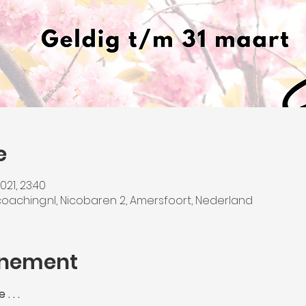
e
021, 23:40
aching.nl, Nicobaren 2, Amersfoort, Nederland
enement
. . .