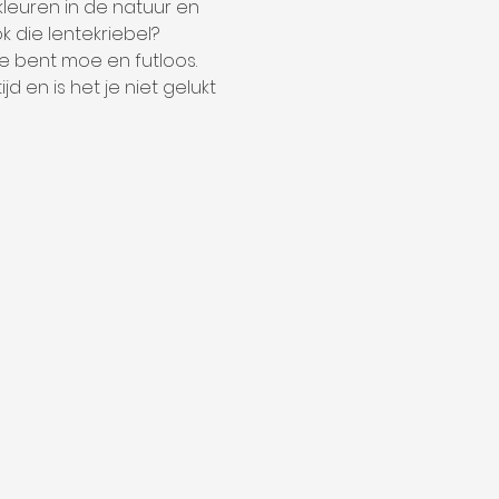
kleuren in de natuur en 
ok die lentekriebel?
Je bent moe en futloos. 
d en is het je niet gelukt 