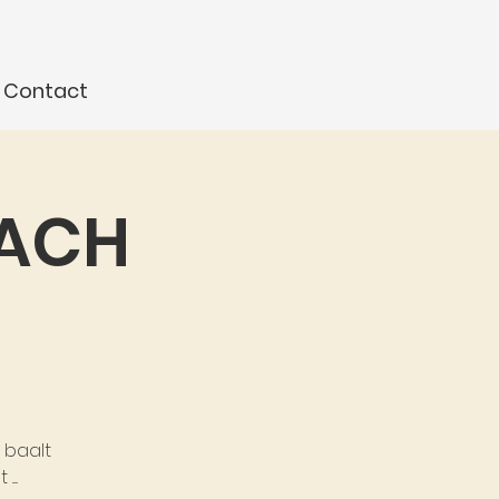
Contact
OACH
e baalt
...