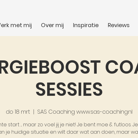
erk met mij
Over mij
Inspiratie
Reviews
RGIEBOOST C
SESSIES
do 18 mrt
  |  
SAS Coaching www.sas-coaching.nl
te start .... maar zo voel jij je niet! Je bent moe & futloos. J
n je huidige situatie en wilt daar wat aan doen, maar wat ..