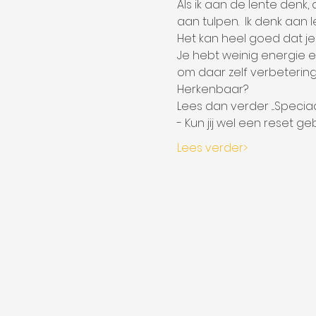
Als ik aan de lente denk,
aan tulpen.  Ik denk aan l
Het kan heel goed dat je 
Je hebt weinig energie en 
om daar zelf verbetering i
Herkenbaar?
Lees dan verder ....Speci
- Kun jij wel een reset 
Lees verder>