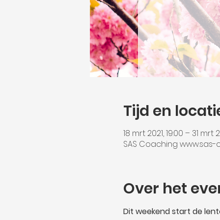
Tijd en locati
18 mrt 2021, 19:00 – 31 mrt 2
SAS Coaching www.sas-co
Over het ev
­­­Dit weekend start de lente 