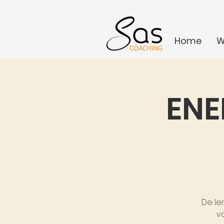
Home
W
ENE
De len
va