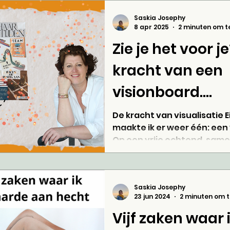
rustig. In een wereld die v
tempo en presteren, geloof 
Saskia Josephy
belang van vertragen. Even 
8 apr 2025
2 minuten om t
kijken wat er speelt en voe
Zie je het voor j
aandacht nodig heeft. Juis
kracht van een
visionboard....
De kracht van visualisatie
maakte ik er weer één: een
Op een vrije ochtend, sam
collega-coaches,...
Saskia Josephy
23 jun 2024
2 minuten om t
Vijf zaken waar 