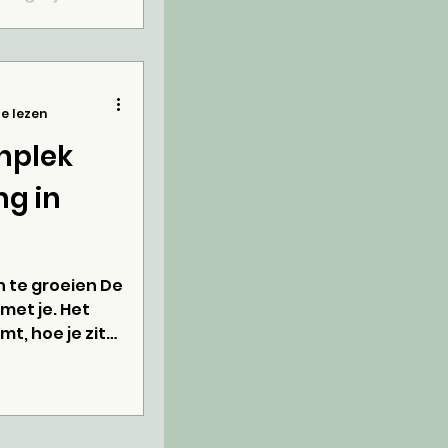
 tegen
e lezen
hplek
g in
n te groeien De
 met je. Het
t, hoe je zit
t “aan” staat of
even te landen.
’n plek die voor
icht, open en