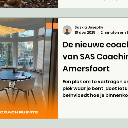
leven en de dingen waar je
aanloopt.
Saskia Josephy
10 dec 2025
2 minuten om t
De nieuwe coac
van SAS Coachin
Amersfoort
Een plek om te vertragen e
plek waar je bent, doet iets
beïnvloedt hoe je binnenkom
en hoe je ademt. Of je direc
dat er ruimte ontstaat om 
Mijn nieuwe coachplek is zo
mij gelijk lekker aanvoelt: l