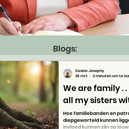
Blogs:
Saskia Josephy
26 mrt
2 minuten om te le
We are family . . 
all my sisters w
Hoe familiebanden en pat
diepgeworteld kunnen ligge
invloed kunnen zijn op jouw