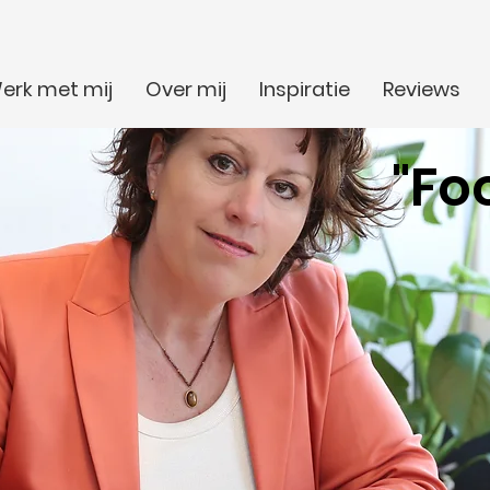
erk met mij
Over mij
Inspiratie
Reviews
"Fo
Blogs