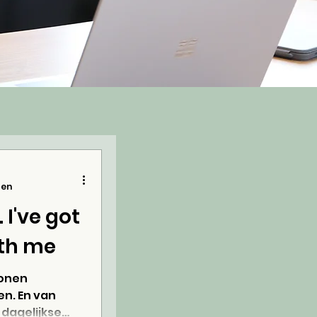
zen
. I've got
ith me
ronen
n. En van
 dagelijkse