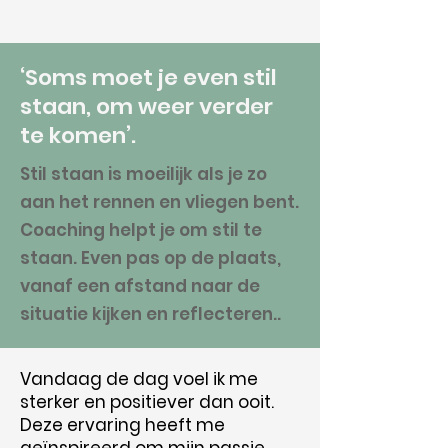
‘Soms moet je even stil
staan, om weer verder
te komen’.
Stil staan is moeilijk als je zo
aan het rennen en vliegen bent.
Coaching helpt je om stil te
staan. Even pas op de plaats,
vanaf een afstand naar de
situatie kijken en reflecteren..
Vandaag de dag voel ik me
sterker en positiever dan ooit.
Deze ervaring heeft me