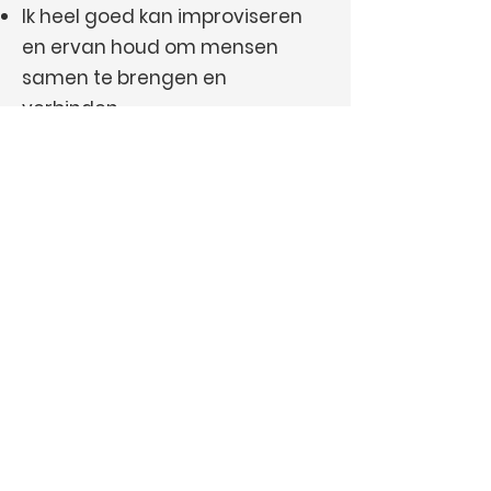
Ik heel goed kan improviseren
en ervan houd om mensen
samen te brengen en
verbinden.
Van autorijden met open dak
word ik echt heel blij!
Zullen we
kennismaken?
Meer weten over Saskia en
SAS Coaching?