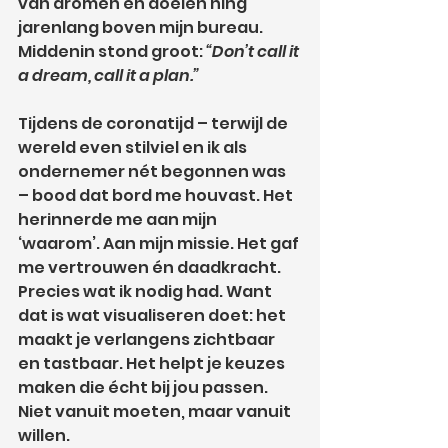
van dromen en doelen hing 
jarenlang boven mijn bureau. 
Middenin stond groot: 
“Don’t call it 
a dream, call it a plan.”
Tijdens de coronatijd – terwijl de 
wereld even stilviel en ik als 
ondernemer nét begonnen was 
– bood dat bord me houvast. Het 
herinnerde me aan mijn 
‘waarom’. Aan mijn missie. Het gaf 
me vertrouwen én daadkracht. 
Precies wat ik nodig had. Want 
dat is wat visualiseren doet: het 
maakt je verlangens zichtbaar 
en tastbaar. Het helpt je keuzes 
maken die écht bij jou passen. 
Niet vanuit moeten, maar vanuit 
willen.