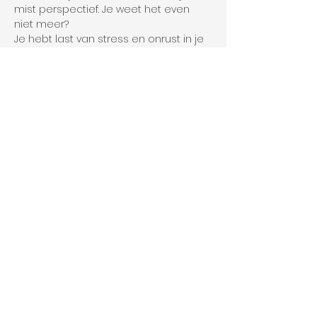
mist perspectief. Je weet het even 
niet meer?  
Je hebt last van stress en onrust in je 
hoofd? 
Je voelt je machteloos en 
moedeloos, het leven overkomt je op 
dit moment en je bent de grip kwijt?
Lees verder>
Saskia Josephy I SAS Coaching I Stadring 77, 3811 HN Amersfoort I email:
saskia@sas-
coaching.nl
SAS COACHING is aangesloten bij: NOLOC beroepsvereniging