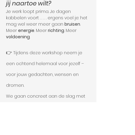
jij naartoe wilt?
Je werk loopt prima. Je dagen 
kabbelen voort . . . . . ergens voel je: het 
mag wel weer meer gaan 
bruisen
. 
Meer 
energie
. Meer 
richting
. Meer 
voldoening
.
👉 
Tijdens deze workshop neem je 
een ochtend helemaal voor jezelf – 
voor jouw gedachten, wensen en 
dromen.
We gaan concreet aan de slag met 
visualiseren. Je maakt een
 persoonlijk 
Vision Board
 dat je helpt om
helderheid te krijgen en keuzes te 