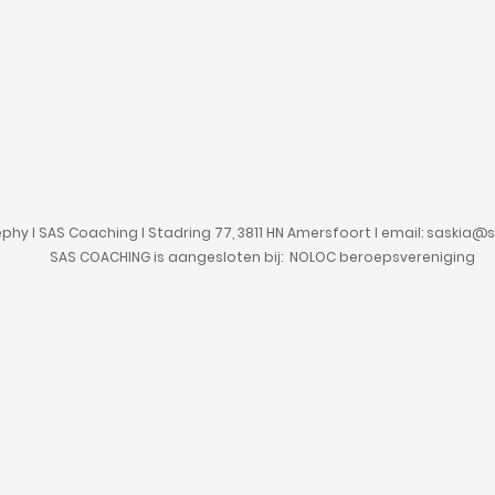
phy I SAS Coaching I Stadring 77, 3811 HN Amersfoort I email:
saskia@s
SAS COACHING is aangesloten bij: NOLOC beroepsvereniging