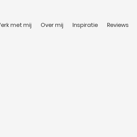
erk met mij
Over mij
Inspiratie
Reviews