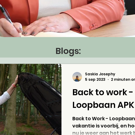
Blogs:
Saskia Josephy
5 sep 2023
2 minuten o
Back to work -
Loopbaan APK
Back to Work - Loopbaan
vakantie is voorbij, en hoe
nu je weer aan het werk b