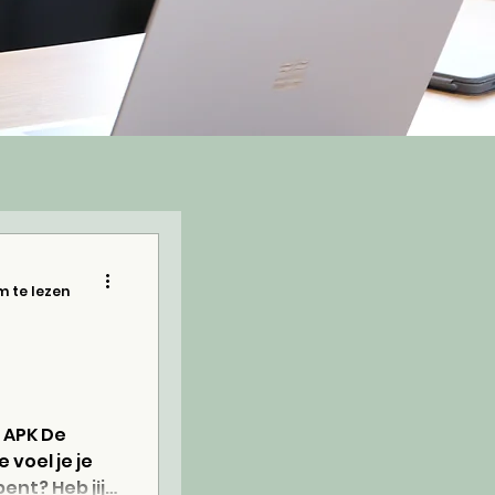
m te lezen
 APK De
 voel je je
ent? Heb jij