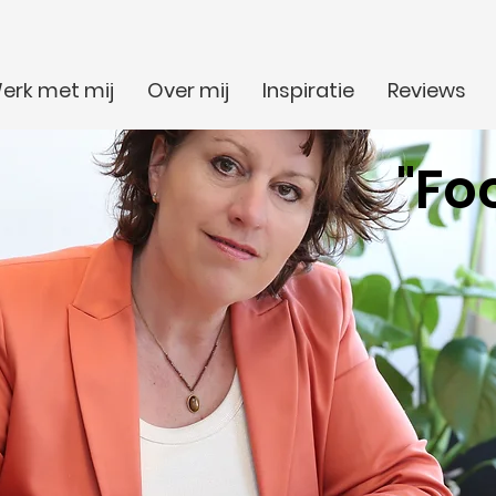
erk met mij
Over mij
Inspiratie
Reviews
"Fo
Blogs